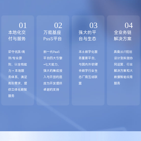
01
02
03
04
本地化交
万能基座
强大的平
全业务链
付与服务
PssS平台
台与生态
解决方案
坚守优质/高
新一代PaaS
本土数字化服
具备从IT规划
效/专业原
平台四大引擎
务重要平台，
设计到实施协
则，以全栈能
+七大能力，
与国内外软硬
同运营、行业
力 + 本地服
强大的集成接
件数字行业生
解决方案和大
务体系，满足
入与开放的底
态厂商互结联
数据智能应用
高阶需求，提
座为开发提供
盟
服务
供立体化数智
卓越的支持
服务