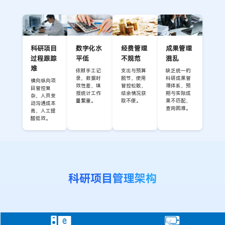
科研项目
数字化水
经费管理
成果管理
过程跟踪
平低
不规范
混乱
难
依赖手工记
支出与预算
缺乏统一的
录，数据时
脱节，使用
科研成果管
横向纵向项
效性差，填
管控松散，
理体系，预
目管控复
报统计工作
结余情况获
期与实际成
杂，人员变
量繁重。
取不便。
果不匹配，
动沟通成本
查询困难。
高，人工提
醒低效。
科研项目管理架构